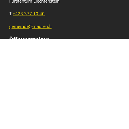
Fürstentum Liechtenstein
T
+423 377 10 40
gemeinde@mauren.li
Öffnungszeiten
Wochentage
Uhrzeiten
Mo - Do
08.00 - 11.45 Uhr
13.30 - 17.00 Uhr
Freitag und
08.00 - 11.45 Uhr
vor Feiertagen
13.30 - 16.00 Uhr
Sa und So
geschlossen
KFG Mauren