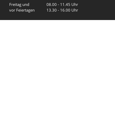
Freitag und
08.00 - 11.45 Uhr
vor Feiertagen
13.30 - 16.00 Uhr
Sa und So
geschlossen
KFG Mauren
Impressum
Datenschutz
Intranet
Wir in den sozialen Medien