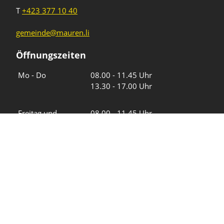
T
+423 377 10 40
gemeinde@mauren.li
Öffnungszeiten
Wochentage
Uhrzeiten
Mo - Do
08.00 - 11.45 Uhr
13.30 - 17.00 Uhr
Freitag und
08.00 - 11.45 Uhr
vor Feiertagen
13.30 - 16.00 Uhr
Sa und So
geschlossen
KFG Mauren