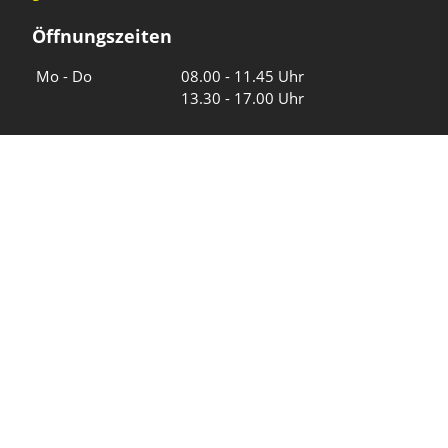
Öffnungszeiten
Wochentage
Uhrzeiten
Mo - Do
08.00 - 11.45 Uhr
13.30 - 17.00 Uhr
Freitag und
08.00 - 11.45 Uhr
vor Feiertagen
13.30 - 16.00 Uhr
Sa und So
geschlossen
KFG Mauren
Impressum
Datenschutz
Intranet