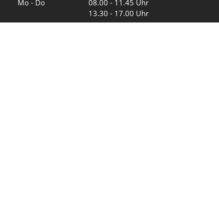
Mo - Do
08.00 - 11.45 Uhr
13.30 - 17.00 Uhr
Freitag und
08.00 - 11.45 Uhr
vor Feiertagen
13.30 - 16.00 Uhr
Sa und So
geschlossen
KFG Mauren
Impressum
Datenschutz
Intranet
Wir in den sozialen Medien