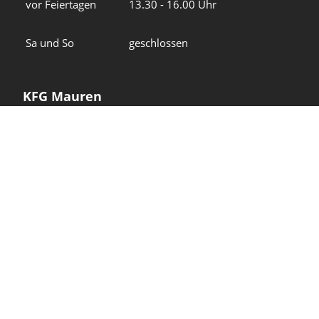
vor Feiertagen
13.30 - 16.00 Uhr
Sa und So
geschlossen
KFG Mauren
Impressum
Datenschutz
Intranet
Wir in den sozialen Medien