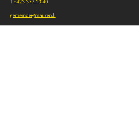
T
+423 377 10 40
gemeinde@mauren.li
Öffnungszeiten
Wochentage
Uhrzeiten
Mo - Do
08.00 - 11.45 Uhr
13.30 - 17.00 Uhr
Freitag und
08.00 - 11.45 Uhr
vor Feiertagen
13.30 - 16.00 Uhr
Sa und So
geschlossen
KFG Mauren