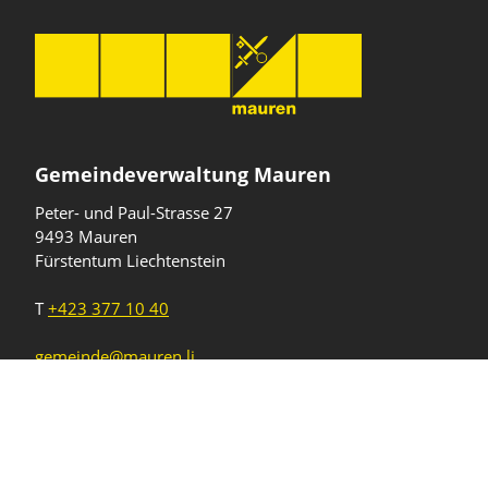
Gemeindeverwaltung Mauren
Peter- und Paul-Strasse 27
9493 Mauren
Fürstentum Liechtenstein
T
+423 377 10 40
gemeinde@mauren.li
Öffnungszeiten
Wochentage
Uhrzeiten
Mo - Do
08.00 - 11.45 Uhr
13.30 - 17.00 Uhr