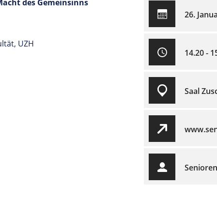
 Macht des Gemeinsinns
26. Janu
ultät, UZH
14.20 - 1
Saal Zus
www.seni
Senioren