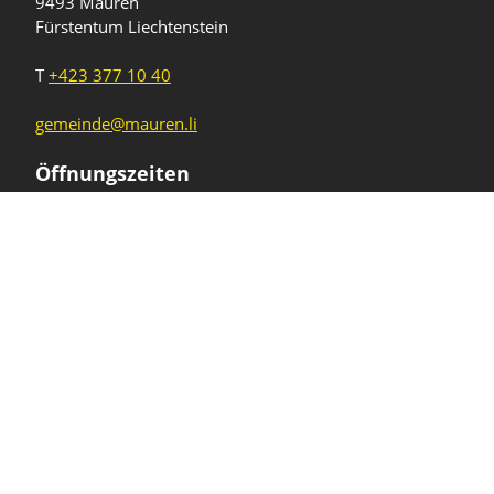
9493 Mauren
Fürstentum Liechtenstein
T
+423 377 10 40
gemeinde@mauren.li
Öffnungszeiten
Wochentage
Uhrzeiten
Mo - Do
08.00 - 11.45 Uhr
13.30 - 17.00 Uhr
Freitag und
08.00 - 11.45 Uhr
vor Feiertagen
13.30 - 16.00 Uhr
Sa und So
geschlossen
KFG Mauren