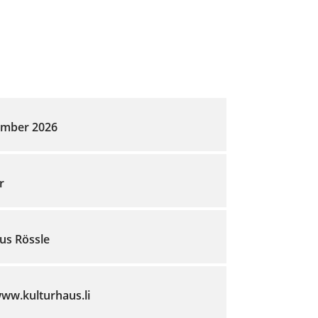
ember 2026
r
us Rössle
www.kulturhaus.li