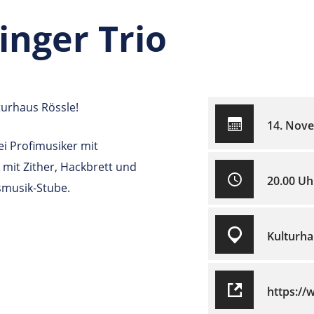
inger Trio
turhaus Rössle!
14. Nov
i Profimusiker mit
 mit Zither, Hackbrett und
20.00 Uh
ksmusik-Stube.
Kulturha
https://