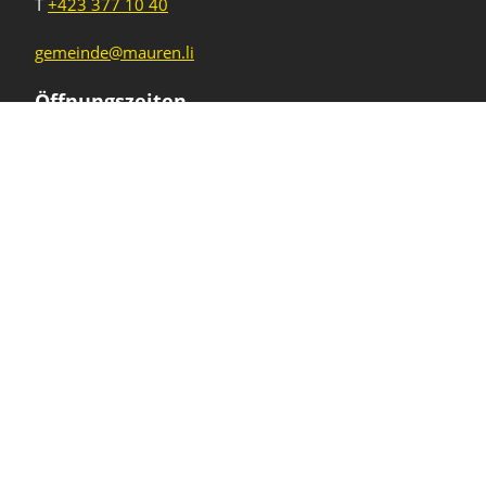
T
+423 377 10 40
gemeinde@mauren.li
Öffnungszeiten
Wochentage
Uhrzeiten
Mo - Do
08.00 - 11.45 Uhr
13.30 - 17.00 Uhr
Freitag und
08.00 - 11.45 Uhr
vor Feiertagen
13.30 - 16.00 Uhr
Sa und So
geschlossen
KFG Mauren