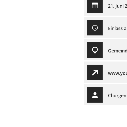
21. Juni 
Einlass 
Gemeind
www.youn
Chorgem