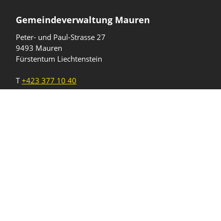
Gemeindeverwaltung Mauren
Peter- und Paul-Strasse 27
9493 Mauren
Fürstentum Liechtenstein
T
+423 377 10 40
gemeinde@mauren.li
Öffnungszeiten
Wochentage
Uhrzeiten
Mo - Do
08.00 - 11.45 Uhr
13.30 - 17.00 Uhr
Freitag und
08.00 - 11.45 Uhr
vor Feiertagen
13.30 - 16.00 Uhr
Sa und So
geschlossen