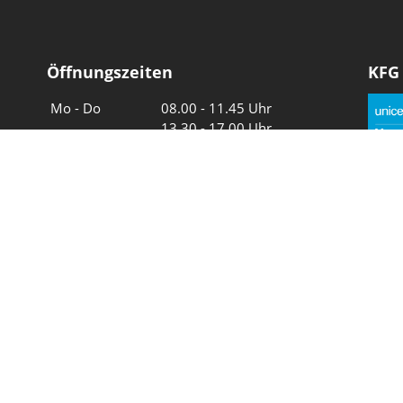
Öffnungszeiten
KFG
Wochentage
Uhrzeiten
Mo - Do
08.00 - 11.45 Uhr
13.30 - 17.00 Uhr
Freitag und
08.00 - 11.45 Uhr
vor Feiertagen
13.30 - 16.00 Uhr
Sa und So
geschlossen
Wir in 