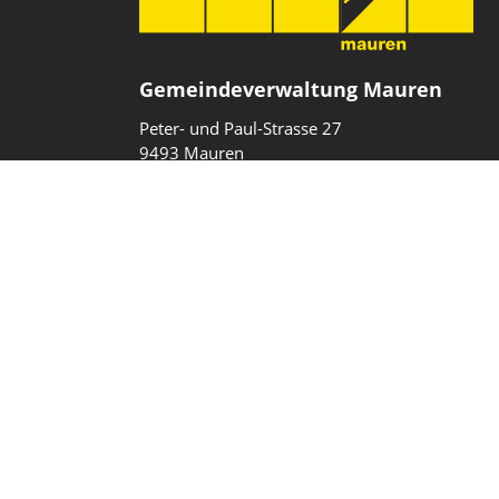
Gemeindeverwaltung Mauren
Peter- und Paul-Strasse 27
9493 Mauren
Fürstentum Liechtenstein
T
+423 377 10 40
gemeinde@mauren.li
Impressum
Datenschutz
Intranet