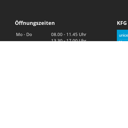
Öffnungszeiten
KFG
Wochentage
Uhrzeiten
Mo - Do
08.00 - 11.45 Uhr
13.30 - 17.00 Uhr
Freitag und
08.00 - 11.45 Uhr
vor Feiertagen
13.30 - 16.00 Uhr
Sa und So
geschlossen
Wir in 