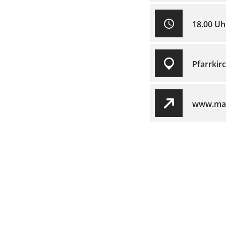
18.00 Uh
Pfarrkir
www.mau