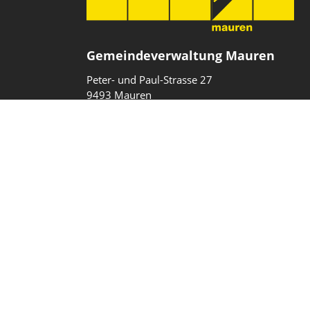
Gemeindeverwaltung Mauren
Peter- und Paul-Strasse 27
9493 Mauren
Fürstentum Liechtenstein
T
+423 377 10 40
gemeinde@mauren.li
Impressum
Datenschutz
Intranet