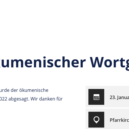
kumenischer Wortg
wurde der ökumenische
23. Janu
022 abgesagt. Wir danken für
Pfarrkir