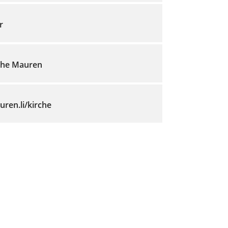
r
che Mauren
ren.li/kirche