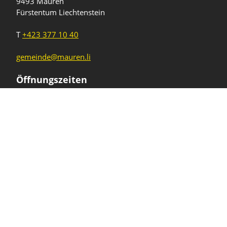
9493 Mauren
Fürstentum Liechtenstein
T
+423 377 10 40
gemeinde@mauren.li
Öffnungszeiten
Wochentage
Uhrzeiten
Mo - Do
08.00 - 11.45 Uhr
13.30 - 17.00 Uhr
Freitag und
08.00 - 11.45 Uhr
vor Feiertagen
13.30 - 16.00 Uhr
Sa und So
geschlossen
KFG Mauren