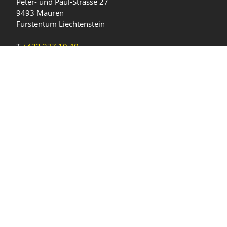
Peter- und Paul-Strasse 27
9493 Mauren
Fürstentum Liechtenstein
T
+423 377 10 40
gemeinde@mauren.li
Öffnungszeiten
Wochentage
Uhrzeiten
Mo - Do
08.00 - 11.45 Uhr
13.30 - 17.00 Uhr
Freitag und
08.00 - 11.45 Uhr
vor Feiertagen
13.30 - 16.00 Uhr
Sa und So
geschlossen
KFG Mauren