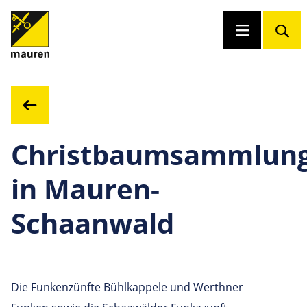
Christbaumsammlun
in Mauren-
Schaanwald
Die Funkenzünfte Bühlkappele und Werthner