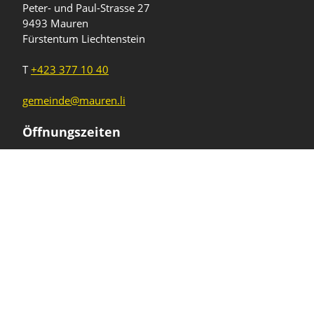
Peter- und Paul-Strasse 27
9493 Mauren
Fürstentum Liechtenstein
T
+423 377 10 40
gemeinde@mauren.li
Öffnungszeiten
Wochentage
Uhrzeiten
Mo - Do
08.00 - 11.45 Uhr
13.30 - 17.00 Uhr
Freitag und
08.00 - 11.45 Uhr
vor Feiertagen
13.30 - 16.00 Uhr
Sa und So
geschlossen