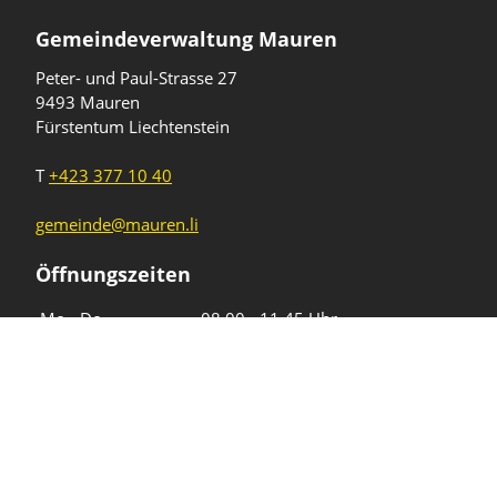
Gemeindeverwaltung Mauren
Peter- und Paul-Strasse 27
9493 Mauren
Fürstentum Liechtenstein
T
+423 377 10 40
gemeinde@mauren.li
Öffnungszeiten
Wochentage
Uhrzeiten
Mo - Do
08.00 - 11.45 Uhr
13.30 - 17.00 Uhr
Freitag und
08.00 - 11.45 Uhr
vor Feiertagen
13.30 - 16.00 Uhr
Sa und So
geschlossen