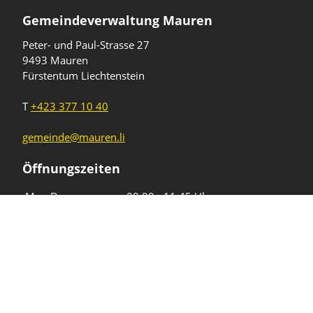
Gemeindeverwaltung Mauren
Peter- und Paul-Strasse 27
9493 Mauren
Fürstentum Liechtenstein
T
+423 377 10 40
gemeinde@mauren.li
Öffnungszeiten
Wochentage
Uhrzeiten
Mo - Do
08.00 - 11.45 Uhr
13.30 - 17.00 Uhr
Freitag und
08.00 - 11.45 Uhr
vor Feiertagen
13.30 - 16.00 Uhr
Sa und So
geschlossen