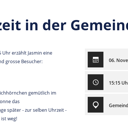
eit in der Gemein
Uhr erzählt Jasmin eine
06. Nov
und grosse Besucher:
15:15 Uh
 Eichhörnchen gemütlich im
Sonne das
Gemeind
e später - zur selben Uhrzeit -
ist weg!