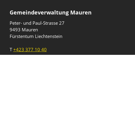
Gemeindeverwaltung Mauren
Peter- und Paul-Strasse 27
9493 Mauren
Fürstentum Liechtenstein
T
+423 377 10 40
gemeinde@mauren.li
Öffnungszeiten
Wochentage
Uhrzeiten
Mo - Do
08.00 - 11.45 Uhr
13.30 - 17.00 Uhr
Freitag und
08.00 - 11.45 Uhr
vor Feiertagen
13.30 - 16.00 Uhr
Sa und So
geschlossen