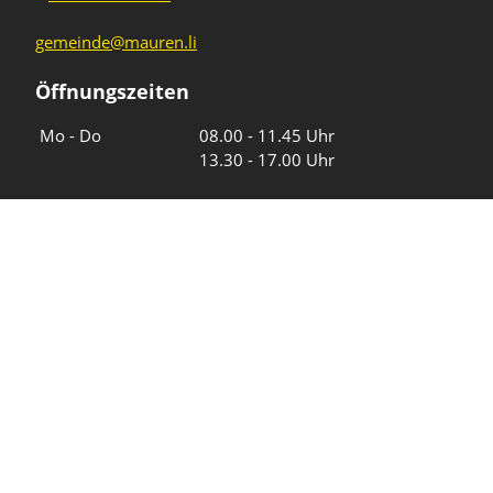
gemeinde@mauren.li
Öffnungszeiten
Wochentage
Uhrzeiten
Mo - Do
08.00 - 11.45 Uhr
13.30 - 17.00 Uhr
Freitag und
08.00 - 11.45 Uhr
vor Feiertagen
13.30 - 16.00 Uhr
Sa und So
geschlossen
KFG Mauren