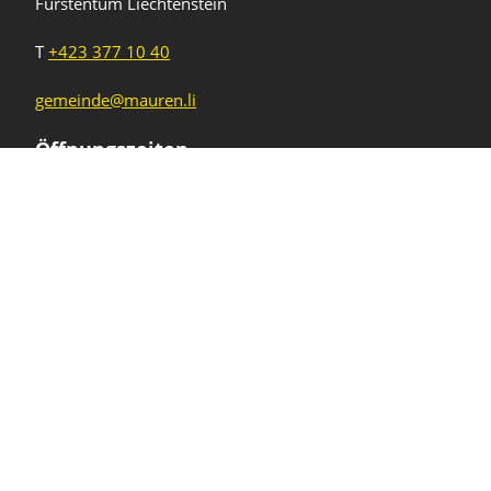
Fürstentum Liechtenstein
T
+423 377 10 40
gemeinde@mauren.li
Öffnungszeiten
Wochentage
Uhrzeiten
Mo - Do
08.00 - 11.45 Uhr
13.30 - 17.00 Uhr
Freitag und
08.00 - 11.45 Uhr
vor Feiertagen
13.30 - 16.00 Uhr
Sa und So
geschlossen
KFG Mauren