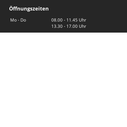
Öffnungszeiten
Wochentage
Uhrzeiten
Mo - Do
08.00 - 11.45 Uhr
13.30 - 17.00 Uhr
Freitag und
08.00 - 11.45 Uhr
vor Feiertagen
13.30 - 16.00 Uhr
Sa und So
geschlossen
KFG Mauren
Impressum
Datenschutz
Intranet