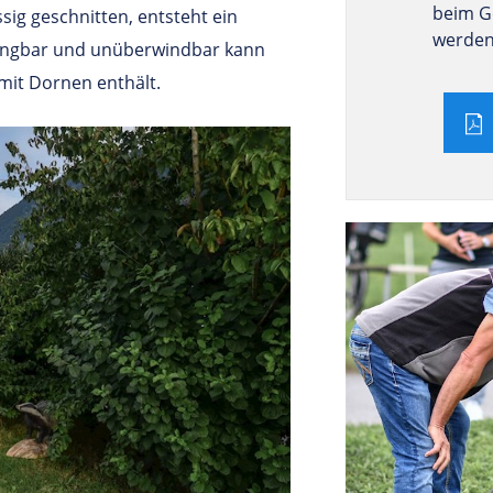
beim G
sig geschnitten, entsteht ein
werden
ringbar und unüberwindbar kann
mit Dornen enthält.