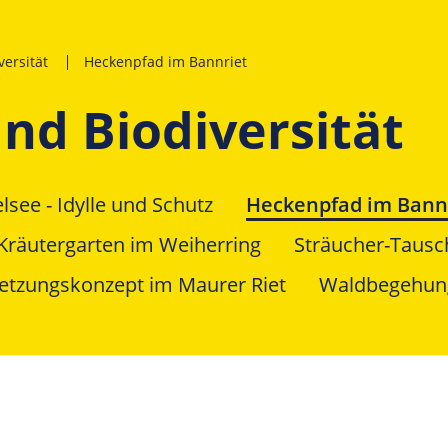
ersität
Heckenpfad im Bannriet
d Biodiversität
lsee - Idylle und Schutz
Heckenpfad im Bann
Kräutergarten im Weiherring
Sträucher-Tausc
etzungskonzept im Maurer Riet
Waldbegehun