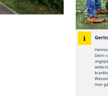
Gerin
Heimis
Denn s
angepa
widers
krankhe
Wasser
man ga