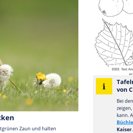
Tafel
von C
Bei de
zeigen,
kann. A
cken
Büchle
htgrünen Zaun und halten
Kaiser