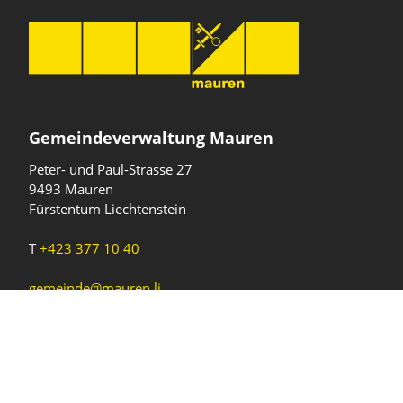
Gemeindeverwaltung Mauren
Peter- und Paul-Strasse 27
9493 Mauren
Fürstentum Liechtenstein
T
+423 377 10 40
gemeinde@mauren.li
Öffnungszeiten
Wochentage
Uhrzeiten
Mo - Do
08.00 - 11.45 Uhr
13.30 - 17.00 Uhr