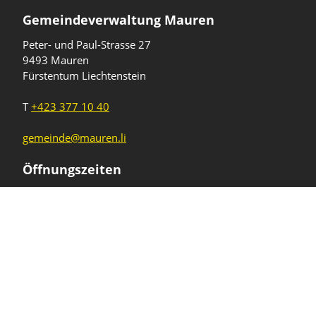
Gemeindeverwaltung Mauren
Peter- und Paul-Strasse 27
9493 Mauren
Fürstentum Liechtenstein
T
+423 377 10 40
gemeinde@mauren.li
Öffnungszeiten
Wochentage
Uhrzeiten
Mo - Do
08.00 - 11.45 Uhr
13.30 - 17.00 Uhr
Freitag und
08.00 - 11.45 Uhr
vor Feiertagen
13.30 - 16.00 Uhr
Sa und So
geschlossen