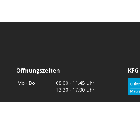
Öffnungszeiten
KFG
Wochentage
Uhrzeiten
Mo - Do
08.00 - 11.45 Uhr
13.30 - 17.00 Uhr
Freitag und
08.00 - 11.45 Uhr
vor Feiertagen
13.30 - 16.00 Uhr
Sa und So
geschlossen