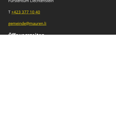
Fürstentum Liechtenstein
T
+423 377 10 40
gemeinde@mauren.li
Öffnungszeiten
Wochentage
Uhrzeiten
Mo - Do
08.00 - 11.45 Uhr
13.30 - 17.00 Uhr
Freitag und
08.00 - 11.45 Uhr
vor Feiertagen
13.30 - 16.00 Uhr
Sa und So
geschlossen
KFG Mauren