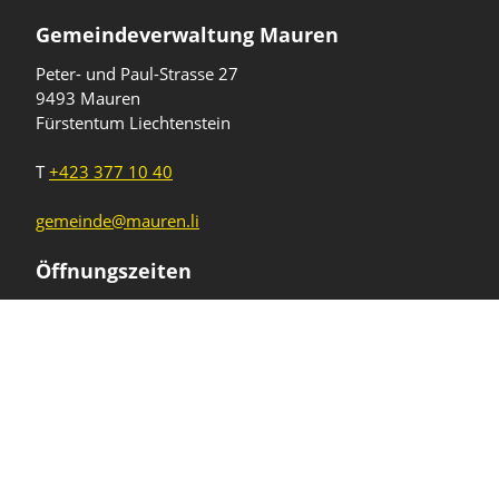
Gemeindeverwaltung Mauren
Peter- und Paul-Strasse 27
9493 Mauren
Fürstentum Liechtenstein
T
+423 377 10 40
gemeinde@mauren.li
Öffnungszeiten
Wochentage
Uhrzeiten
Mo - Do
08.00 - 11.45 Uhr
13.30 - 17.00 Uhr
Freitag und
08.00 - 11.45 Uhr
vor Feiertagen
13.30 - 16.00 Uhr
Sa und So
geschlossen