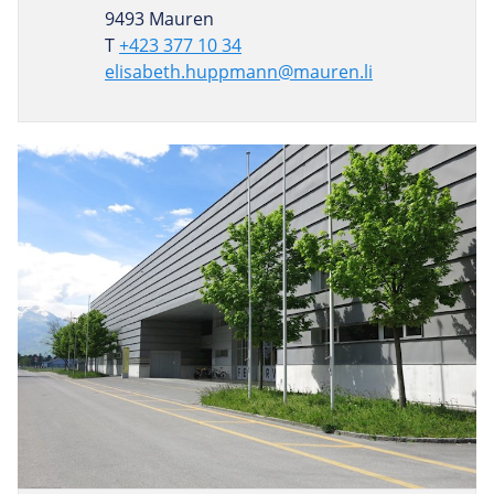
9493 Mauren
T
+423 377 10 34
elisabeth.huppmann@mauren.li