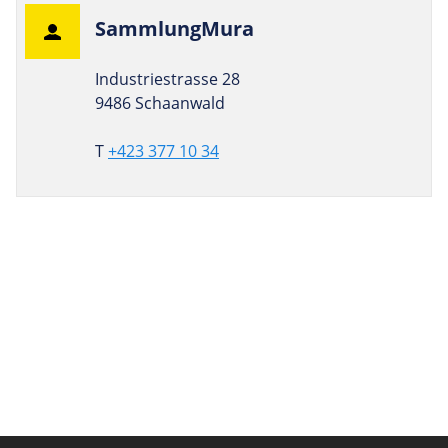
Samm­lung­Mura
Industriestrasse 28
9486 Schaanwald
T
+423 377 10 34