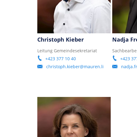
Christoph Kieber
Nadja F
Leitung Gemeindesekretariat
Sachbearbe
+423 377 10 40
+423 37
christoph.kieber@mauren.li
nadja.