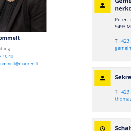
Gemei
ner­k
Peter- 
9493 M
rommelt
T
+423 
gemein
itung
7 10 40
frommelt@mauren.li
Sekr
T
+423 
thomas
Schal