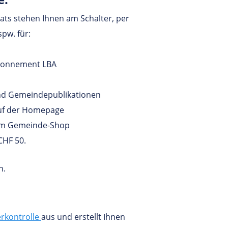
ts stehen Ihnen am Schalter, per
pw. für:
abonnement LBA
d Gemeindepublikationen
uf der Homepage
dem Gemeinde-Shop
CHF 50.
n.
rkontrolle
aus und erstellt Ihnen