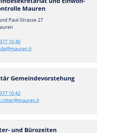
n­dese­kre­ta­riat und Ein­woh­
on­trolle Mauren
und Paul-Strasse 27
auren
377 10 40
de@mauren.li
etär Gemeindevorstehung
377 10 42
.ritter@mauren.li
ter- und Bürozeiten