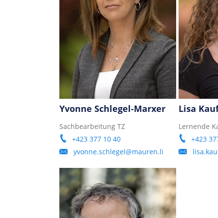
Yvonne Schlegel-Marxer
Lisa Ka
Sachbearbeitung TZ
Lernende Ka
+423 377 10 40
+423 37
yvonne.schlegel@mauren.li
lisa.k