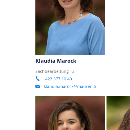
Klaudia Marock
Sachbearbeitung TZ
+423 377 10 40
klaudia.marock@mauren.li