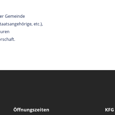
 der Gemeinde
aatsangehörige, etc.),
auren
rschaft.
Öffnungszeiten
KFG