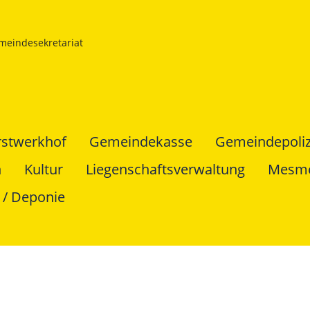
meindesekretariat
rstwerkhof
Gemeindekasse
Gemeindepoliz
n
Kultur
Liegenschaftsverwaltung
Mesm
 / Deponie