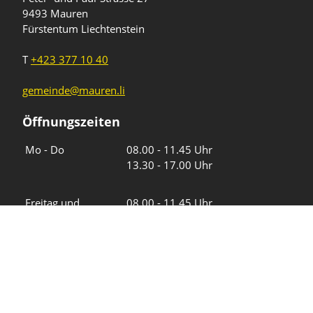
9493 Mauren
Fürstentum Liechtenstein
T
+423 377 10 40
gemeinde@mauren.li
Öffnungszeiten
Wochentage
Uhrzeiten
Mo - Do
08.00 - 11.45 Uhr
13.30 - 17.00 Uhr
Freitag und
08.00 - 11.45 Uhr
vor Feiertagen
13.30 - 16.00 Uhr
Sa und So
geschlossen
KFG Mauren