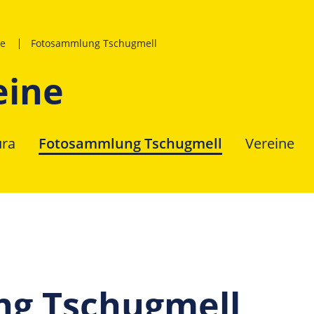
ne
Fotosammlung Tschugmell
eine
ra
Fotosammlung Tschugmell
Vereine
g Tschugmell