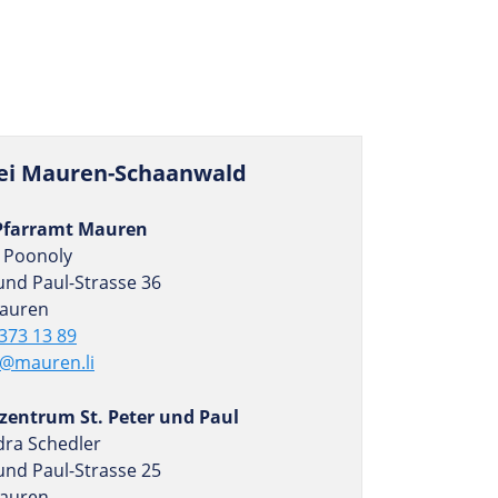
rei Mauren-Schaanwald
Pfarramt Mauren
o Poonoly
und Paul-Strasse 36
auren
373 13 89
r@mauren
.li
izentrum St. Peter und Paul
dra Schedler
und Paul-Strasse 25
auren