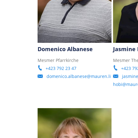
Domenico Albanese
Jasmine 
Mesmer Pfarrkirche
Mesmer The
+423 792 23 47
+423 79
domenico.albanese@mauren.li
jasmine
hobi@maure