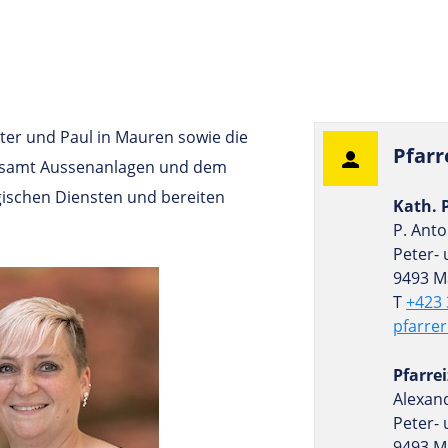
ter und Paul in Mauren sowie die
Pfar
n samt Aussenanlagen und dem
rgischen Diensten und bereiten
Kath. 
P. Ant
Peter- 
9493 M
T
+423 
pfarre
Pfarre
Alexan
Peter- 
9493 M