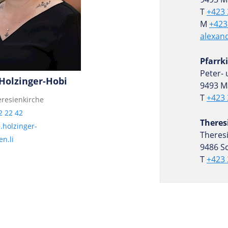
T
+423 
M
+423
alexan
Pfarrk
Peter- 
Holzinger-Hobi
9493 M
T
+423 
resienkirche
2 22 42
Theres
.holzinger-
Theres
n.li
9486 S
T
+423 