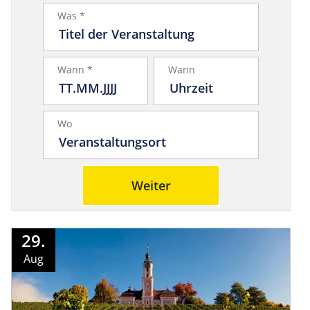
Was *
Wann *
Wann
Wo
Weiter
29.
Aug