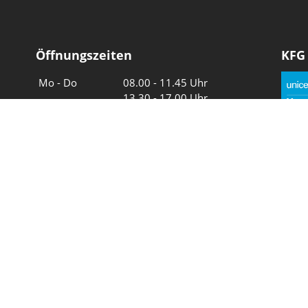
Öffnungszeiten
KFG
Wochentage
Uhrzeiten
Mo - Do
08.00 - 11.45 Uhr
13.30 - 17.00 Uhr
Freitag und
08.00 - 11.45 Uhr
vor Feiertagen
13.30 - 16.00 Uhr
Sa und So
geschlossen
Wir in 