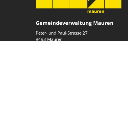
Gemeindeverwaltung Mauren
Peter- und Paul-Strasse 27
9493 Mauren
Fürstentum Liechtenstein
T
+423 377 10 40
gemeinde@mauren.li
Impressum
Datenschutz
Intranet