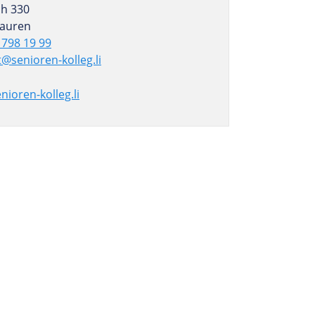
ch 330
auren
 798 19 99
@senioren-kolleg.li
ioren-kolleg.li