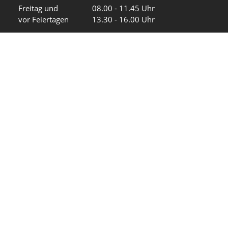
Freitag und
08.00 - 11.45 Uhr
vor Feiertagen
13.30 - 16.00 Uhr
Sa und So
geschlossen
KFG Mauren
Impressum
Datenschutz
Intranet
Wir in den sozialen Medien