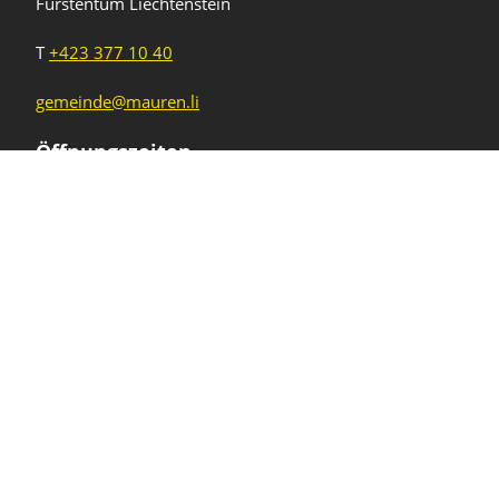
Fürstentum Liechtenstein
T
+423 377 10 40
gemeinde@mauren.li
Öffnungszeiten
Wochentage
Uhrzeiten
Mo - Do
08.00 - 11.45 Uhr
13.30 - 17.00 Uhr
Freitag und
08.00 - 11.45 Uhr
vor Feiertagen
13.30 - 16.00 Uhr
Sa und So
geschlossen
KFG Mauren