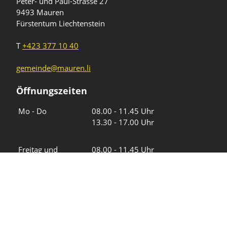
Peter- und Paul-Strasse 27
9493 Mauren
Fürstentum Liechtenstein
T
+423 377 10 40
gemeinde@mauren.li
Öffnungszeiten
Wochentage
Uhrzeiten
Mo - Do
08.00 - 11.45 Uhr
13.30 - 17.00 Uhr
Freitag und
08.00 - 11.45 Uhr
vor Feiertagen
13.30 - 16.00 Uhr
Sa und So
geschlossen
KFG Mauren