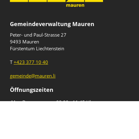
Gemeindeverwaltung Mauren
Peter- und Paul-Strasse 27
9493 Mauren
Fürstentum Liechtenstein
T
+423 377 10 40
gemeinde@mauren.li
Öffnungszeiten
Wochentage
Uhrzeiten
Mo - Do
08.00 - 11.45 Uhr
13.30 - 17.00 Uhr
Freitag und
08.00 - 11.45 Uhr
vor Feiertagen
13.30 - 16.00 Uhr