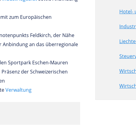
Hotel-
amit zum Europäischen
Indust
notenpunkts Feldkirch, der Nähe
Liechte
r Anbindung an das überregionale
Steuer
 den Sportpark Eschen-Mauren
Wirtsc
e Präsenz der Schweizerischen
en
Wirtsch
nte
Verwaltung