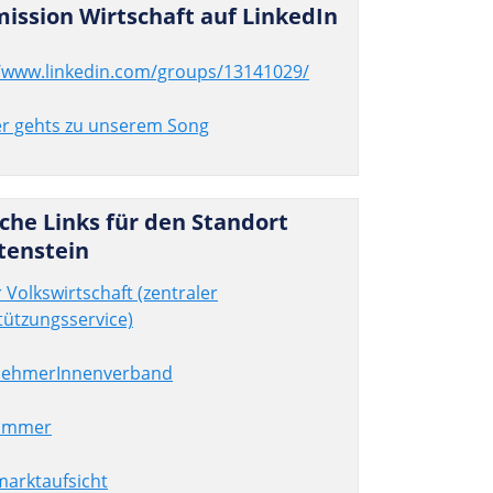
is­sion Wirt­schaft auf LinkedIn
//www.linkedin.com/groups/13141029/
er gehts zu unserem Song
eiche Links für den Standort
tenstein
 Volkswirtschaft (zentraler
tützungsservice)
nehmerInnenverband
kammer
marktaufsicht