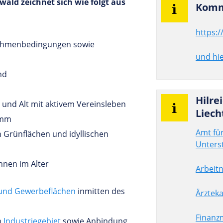
ald zeichnet sich wie folgt aus
Kom­m
https:
Rahmenbedingungen sowie
und hi
nd
Hil­r
 und Alt mit aktivem Vereinsleben
Liech
amm
Amt für
Grünflächen und idyllischen
Unters
nen im Alter
Arbeit
 und Gewerbeflächen
inmitten des
Ärzte
Finanz
m
Industriegebiet
sowie Anbindung