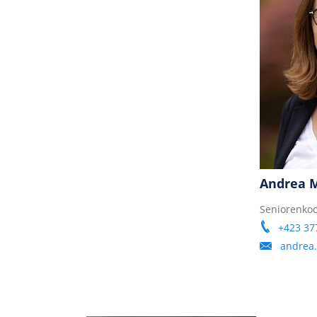
Andrea 
Seniorenkoo
+423 37
andrea