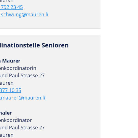
 792 23 45
a.schwung@mauren.li
i­na­ti­ons­telle Senioren
a Maurer
enkoordinatorin
und Paul-Strasse 27
auren
377 10 35
.maurer@mauren.li
haler
enkoordinator
und Paul-Strasse 27
auren