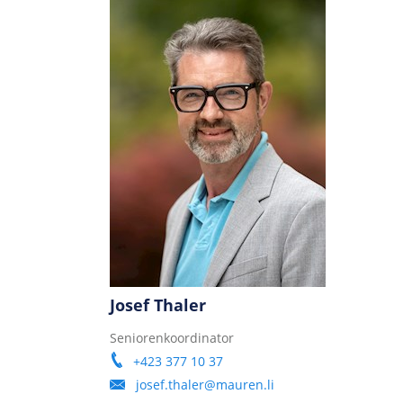
Josef Thaler
Seniorenkoordinator
+423 377 10 37
josef.thaler@mauren.li