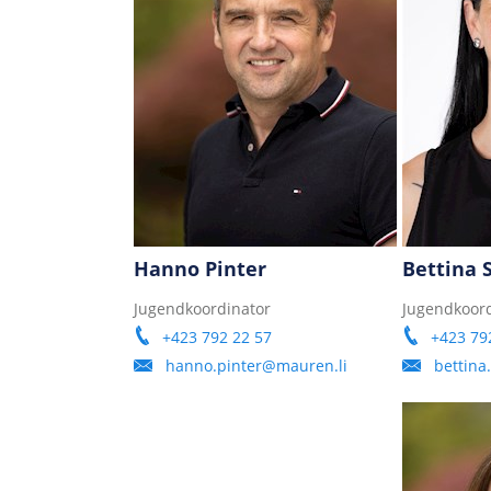
Hanno Pinter
Bettina
Jugendkoordinator
Jugendkoord
+423 792 22 57
+423 79
hanno.pinter@mauren.li
bettin