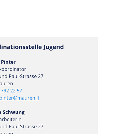
i­na­ti­onss­telle Jugend
Pinter
koordinator
und Paul-Strasse 27
auren
 792 22 57
pinter@mauren.li
a Schwung
arbeiterin
und Paul-Strasse 27
auren