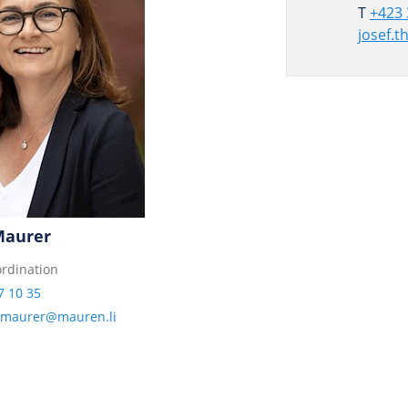
T
+423 
josef.t
Maurer
rdination
7 10 35
.maurer@mauren.li