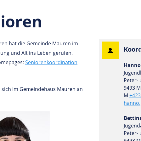
ioren
ioren hat die Gemeinde Mauren im
Koor­d
Jung und Alt ins Leben gerufen.
Homepages:
Seniorenkoordination
Hanno 
Jugend
Peter- 
9493 M
en sich im Gemeindehaus Mauren an
M
+423
hanno.
Bettin
Jugend
Peter- 
9493 M