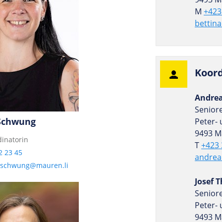
M
+423
bettin
Koor­d
Andre
Senior
 Schwung
Peter- 
9493 M
inatorin
T
+423 
2 23 45
andrea
a.schwung@mauren.li
Josef T
Senior
Peter- 
9493 M