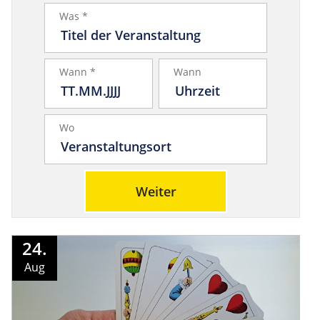
Was *
Wann *
Wann
Wo
Weiter
24.
Aug