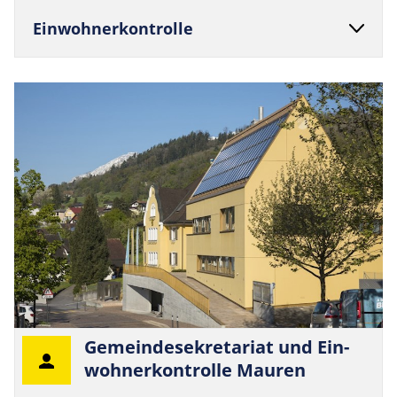
Ein­woh­ner­kon­trolle
Gemein­dese­kre­ta­riat und Ein­
woh­ner­kon­trolle Mauren