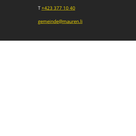
T
+423 377 10 40
gemeinde@mauren.li
Impressum
Datenschutz
Intranet
1
2
3
Neue Veranstaltung